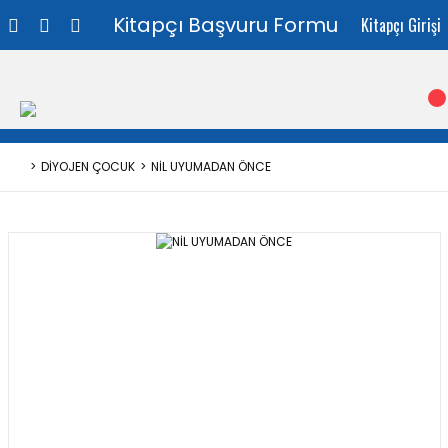
Kitapçı Başvuru Formu
Kitapçı Girişi
DİYOJEN ÇOCUK
NİL UYUMADAN ÖNCE