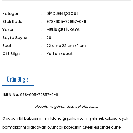
Kategori
DİYOJEN ÇOCUK
Stok Kodu
978-605-72857-0-6
Yazar
MELİS ÇETİNKAYA
Sayfa Sayısı
20
Ebat
22 cm x 22 cm x 1 cm
Cilt Bilgisi
Karton kapak
Ürün Bilgisi
ISBN No:
978-605-72857-0-6
Huzurlu ve güven dolu uykular için...
O sabah Nil babasının mırıldandığı şarkı, kızarmış ekmek kokusu, ayak
parmaklarını gıdıklayan oyuncak köpeğinin tüyleri eşliğinde güne