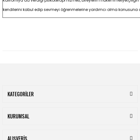
Kaliforniya’da verdiği psikoterapi hizmeti, bireylerin mükemmeliyetçiliği
kendilerini kabul edip sevmeyi öğrenmelerine yardımcı olma konusuna 
KATEGORİLER
KURUMSAL
ALIŞVERİŞ