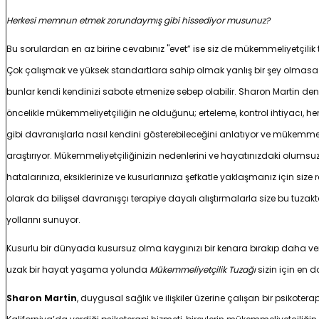
Herkesi memnun etmek zorundaymış gibi hissediyor musunuz?
Bu sorulardan en az birine cevabınız "evet” ise siz de mükemmeliyetçilik 
Çok çalışmak ve yüksek standartlara sahip olmak yanlış bir şey olmasa
bunlar kendi kendinizi sabote etmenize sebep olabilir. Sharon Martin den
öncelikle mükemmeliyetçiliğin ne olduğunu; erteleme, kontrol ihtiyacı, he
gibi davranışlarla nasıl kendini gösterebileceğini anlatıyor ve mükemmeliy
araştırıyor. Mükemmeliyetçiliğinizin nedenlerini ve hayatınızdaki olumsuz e
hatalarınıza, eksiklerinize ve kusurlarınıza şefkatle yaklaşmanız için size
olarak da bilişsel davranışçı terapiye dayalı alıştırmalarla size bu tuza
yollarını sunuyor.
Kusurlu bir dünyada kusursuz olma kaygınızı bir kenara bırakıp daha veri
uzak bir hayat yaşama yolunda
Mükemmeliyetçilik Tuzağı
sizin için en 
Sharon Martin
, duygusal sağlık ve ilişkiler üzerine çalışan bir psikoter