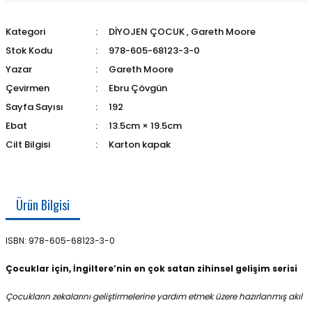
Kategori
DİYOJEN ÇOCUK
,
Gareth Moore
Stok Kodu
978-605-68123-3-0
Yazar
Gareth Moore
Çevirmen
Ebru Çövgün
Sayfa Sayısı
192
Ebat
13.5cm × 19.5cm
Cilt Bilgisi
Karton kapak
Ürün Bilgisi
ISBN: 978-605-68123-3-0
Çocuklar için, İngiltere’nin en çok satan zihinsel gelişim serisi
Çocukların zekalarını geliştirmelerine yardım etmek üzere hazırlanmış akıl