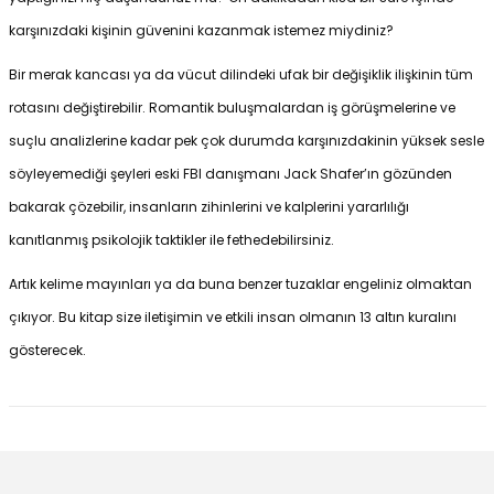
karşınızdaki kişinin güvenini kazanmak istemez miydiniz?
Bir merak kancası ya da vücut dilindeki ufak bir değişiklik ilişkinin tüm
rotasını değiştirebilir. Romantik buluşmalardan iş görüşmelerine ve
suçlu analizlerine kadar pek çok durumda karşınızdakinin yüksek sesle
söyleyemediği şeyleri eski FBI danışmanı Jack Shafer’ın gözünden
bakarak çözebilir, insanların zihinlerini ve kalplerini yararlılığı
kanıtlanmış psikolojik taktikler ile fethedebilirsiniz.
Artık kelime mayınları ya da buna benzer tuzaklar engeliniz olmaktan
çıkıyor. Bu kitap size iletişimin ve etkili insan olmanın 13 altın kuralını
gösterecek.