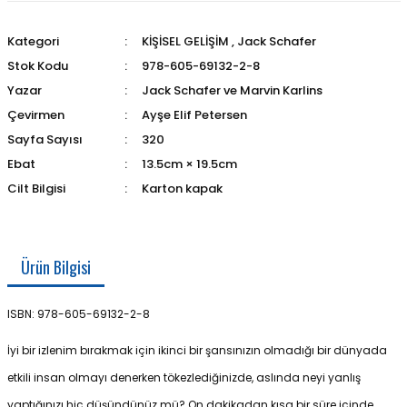
Kategori
KİŞİSEL GELİŞİM
,
Jack Schafer
Stok Kodu
978-605-69132-2-8
Yazar
Jack Schafer ve Marvin Karlins
Çevirmen
Ayşe Elif Petersen
Sayfa Sayısı
320
Ebat
13.5cm × 19.5cm
Cilt Bilgisi
Karton kapak
Ürün Bilgisi
ISBN:
978-605-69132-2-8
İyi bir izlenim bırakmak için ikinci bir şansınızın olmadığı bir dünyada
etkili insan olmayı denerken tökezlediğinizde, aslında neyi yanlış
yaptığınızı hiç düşündünüz mü? On dakikadan kısa bir süre içinde