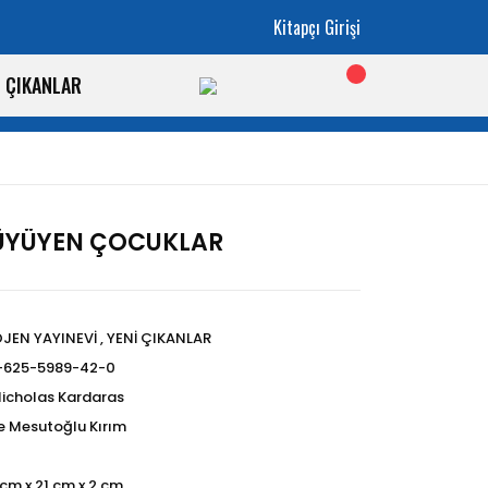
Kitapçı Girişi
İ ÇIKANLAR
BÜYÜYEN ÇOCUKLAR
OJEN YAYINEVİ
,
YENİ ÇIKANLAR
-625-5989-42-0
Nicholas Kardaras
e Mesutoğlu Kırım
 cm x 21 cm x 2 cm