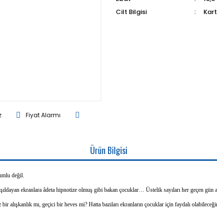
Cilt Bilgisi
Kar
z
Fiyat Alarmı
Ürün Bilgisi
umlu değil.
şıldayan ekranlara âdeta hipnotize olmuş gibi bakan çocuklar… Üstelik sayıları her geçen gün artı
ir alışkanlık mı, geçici bir heves mi? Hatta bazıları ekranların çocuklar için faydalı olabileceğ