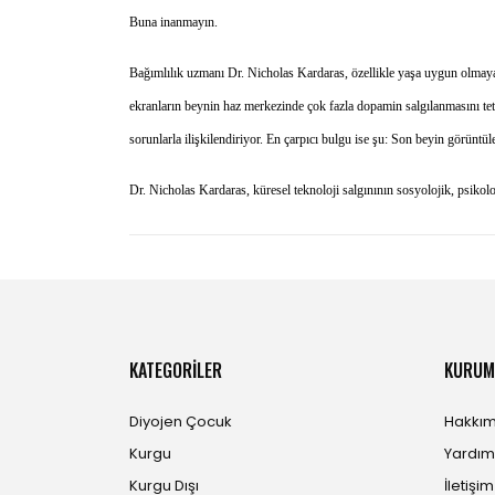
Buna inanmayın.
Bağımlılık uzmanı Dr. Nicholas Kardaras, özellikle yaşa uygun olmayan 
ekranların beynin haz merkezinde çok fazla dopamin salgılanmasını teti
sorunlarla ilişkilendiriyor. En çarpıcı bulgu ise şu: Son beyin görüntül
Dr. Nicholas Kardaras, küresel teknoloji salgınının sosyolojik, psikolo
KATEGORİLER
KURUM
Diyojen Çocuk
Hakkım
Kurgu
Yardım
Kurgu Dışı
İletişi