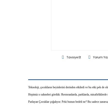
Tavsiye Et
Yorum Ya
Teknoloji, çocukların beyinlerini derinden etkiledi ve bu etki pek de ol
Hepimiz o sahneleri gördük: Restoranlarda, parklarda, misafirliklerde ı
Parlayan Çocuklar çoğalıyor. Peki bunun bedeli ne? Bu sadece zararsız b