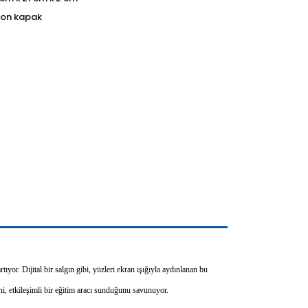
ton kapak
yor. Dijital bir salgın gibi, yüzleri ekran ışığıyla aydınlanan bu
ini, etkileşimli bir eğitim aracı sunduğunu savunuyor.