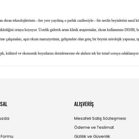
ekran teknolojilerinin—her yere yayılmış o parlak cazibesiyle—bir neslin beyinlerini nasıl kökt
klediğini ortaya koyuyor. Üstelik giderek artan klinik araştırmalar, ekran kullanımını DEHB, bağ
eme çalışmaları, aşırı ekran maruziyetinin, gelişmekte olan genç bir beynin nörolojik yapısına, tıp
jik, kültürel ve ekonomik boyutlarını derinlemesine ele alırken tek bir temel soruya odaklanıyor:
SAL
ALIŞVERİŞ
ızda
Mesafeli Satış Sözleşmesi
Ödeme ve Teslimat
m Formu
Gizlilik ve Güvenlik