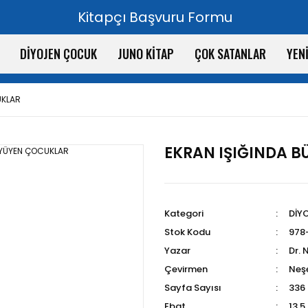
Kitapçı Başvuru Formu
DİYOJEN ÇOCUK
JUNO KİTAP
ÇOK SATANLAR
YEN
UKLAR
EKRAN IŞIĞINDA 
Kategori
DİY
Stok Kodu
978
Yazar
Dr. 
Çevirmen
Neş
Sayfa Sayısı
336
Ebat
13,5