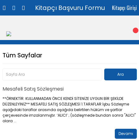
Kitapçı Başvuru Formu
Kitapçı Girişi
Tüm Sayfalar
Mesafeli Satış Sözleşmesi
**ÖRNEKTİR. KULLANMADAN ÖNCE KENDİ SİTENİZE UYGUN BİR ŞEKİLDE
DÜZENLEYİNİZ** MESAFELİ SATIŞ SÖZLEŞMESİ 1.TARAFLAR İşbu Sözleşme
aşağıdaki taraflar arasında aşağıda belirtilen hüküm ve şartlar
çerçevesinde imzalanmıştır. ‘ALICI’ ; (sözleşmede bundan sonra "ALICI"
olara ...
Devamı