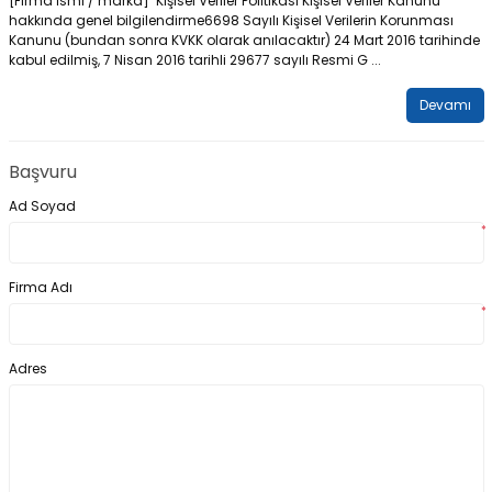
[Firma İsmi / marka] Kişisel Veriler Politikası Kişisel Veriler Kanunu
hakkında genel bilgilendirme6698 Sayılı Kişisel Verilerin Korunması
Kanunu (bundan sonra KVKK olarak anılacaktır) 24 Mart 2016 tarihinde
kabul edilmiş, 7 Nisan 2016 tarihli 29677 sayılı Resmi G ...
Devamı
Başvuru
Ad Soyad
*
Firma Adı
*
Adres