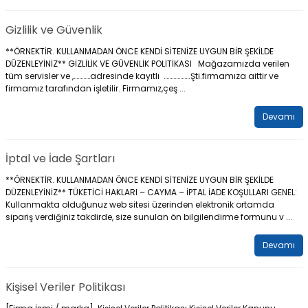
Gizlilik ve Güvenlik
**ÖRNEKTİR. KULLANMADAN ÖNCE KENDİ SİTENİZE UYGUN BİR ŞEKİLDE
DÜZENLEYİNİZ** GİZLİLİK VE GÜVENLİK POLİTİKASI Mağazamızda verilen
tüm servisler ve ,…………adresinde kayıtlı ……………….Şti.firmamıza aittir ve
firmamız tarafından işletilir. Firmamız,çeş ...
Devamı
İptal ve İade Şartları
**ÖRNEKTİR. KULLANMADAN ÖNCE KENDİ SİTENİZE UYGUN BİR ŞEKİLDE
DÜZENLEYİNİZ** TÜKETİCİ HAKLARI – CAYMA – İPTAL İADE KOŞULLARI GENEL:
Kullanmakta olduğunuz web sitesi üzerinden elektronik ortamda
sipariş verdiğiniz takdirde, size sunulan ön bilgilendirme formunu v ...
Devamı
Kişisel Veriler Politikası