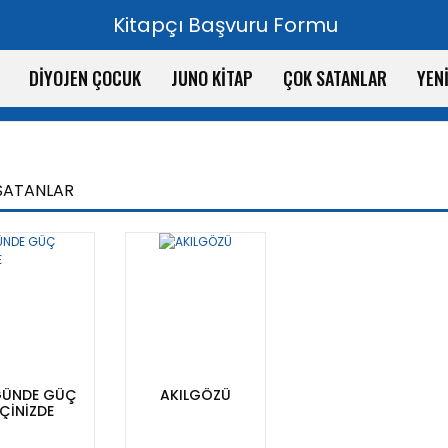
Kitapçı Başvuru Formu
DİYOJEN ÇOCUK
JUNO KİTAP
ÇOK SATANLAR
YEN
SATANLAR
GÜNDE GÜÇ
AKILGÖZÜ
İÇİNİZDE