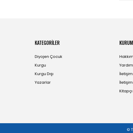
KATEGORİLER
KURUM
Diyojen Çocuk
Hakkım
Kurgu
Yardım
Kurgu Dışı
İletişi
Yazarlar
İletişim
Kitapç
© T