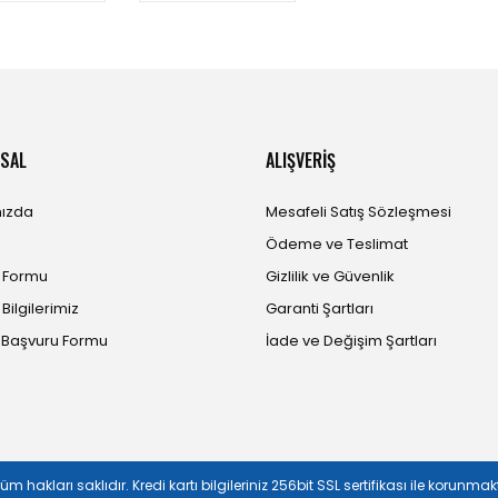
SAL
ALIŞVERİŞ
ızda
Mesafeli Satış Sözleşmesi
Ödeme ve Teslimat
m Formu
Gizlilik ve Güvenlik
 Bilgilerimiz
Garanti Şartları
ı Başvuru Formu
İade ve Değişim Şartları
üm hakları saklıdır. Kredi kartı bilgileriniz 256bit SSL sertifikası ile korunmak